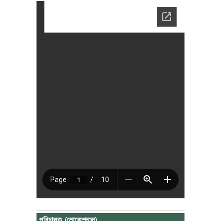
পরিচালক (ভোকেশনাল)