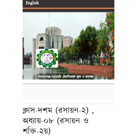
English
আইডি কার্ড ও SMS
নারায়ণগঞ্জ সরকারি টেকনিক্যাল স্কুল ও কলেজ
ক্লাস-দশম (রসায়ন-২) ,
অধ্যায়-০৮ (রসায়ন ও
শক্তি-২য়)